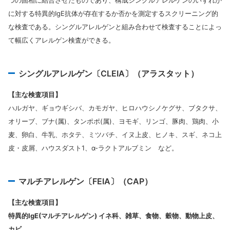
に対する特異的IgE抗体が存在するか否かを測定するスクリーニング的
な検査である。シングルアレルゲンと組み合わせて検査することによっ
て幅広くアレルゲン検査ができる。
シングルアレルゲン〔CLEIA〕（アラスタット）
【主な検査項目】
ハルガヤ、ギョウギシバ、カモガヤ、ヒロハウシノケグサ、ブタクサ、
オリーブ、ブナ(属)、タンポポ(属)、ヨモギ、リンゴ、豚肉、鶏肉、小
麦、卵白、牛乳、ホタテ、ミツバチ、イヌ上皮、ヒノキ、スギ、ネコ上
皮・皮屑、ハウスダスト1、α-ラクトアルブミン など。
マルチアレルゲン〔FEIA〕（CAP）
【主な検査項目】
特異的IgE(マルチアレルゲン) イネ科、雑草、食物、穀物、動物上皮、
カビ