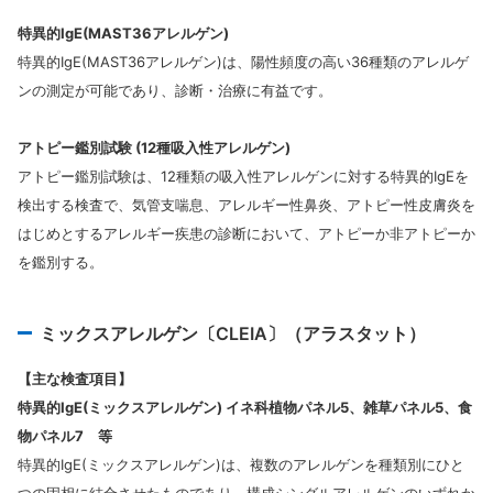
特異的IgE(MAST36アレルゲン)
特異的IgE(MAST36アレルゲン)は、陽性頻度の高い36種類のアレルゲ
ンの測定が可能であり、診断・治療に有益です。
アトピー鑑別試験 (12種吸入性アレルゲン)
アトピー鑑別試験は、12種類の吸入性アレルゲンに対する特異的IgEを
検出する検査で、気管支喘息、アレルギー性鼻炎、アトピー性皮膚炎を
はじめとするアレルギー疾患の診断において、アトピーか非アトピーか
を鑑別する。
ミックスアレルゲン〔CLEIA〕（アラスタット）
【主な検査項目】
特異的IgE(ミックスアレルゲン) イネ科植物パネル5、雑草パネル5、食
物パネル7 等
特異的IgE(ミックスアレルゲン)は、複数のアレルゲンを種類別にひと
つの固相に結合させたものであり、構成シングルアレルゲンのいずれか