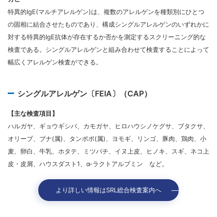
特異的IgE(マルチアレルゲン)は、複数のアレルゲンを種類別にひとつ
の固相に結合させたものであり、構成シングルアレルゲンのいずれかに
対する特異的IgE抗体が存在するか否かを測定するスクリーニング的な
検査である。シングルアレルゲンと組み合わせて検査することによって
幅広くアレルゲン検査ができる。
シングルアレルゲン〔FEIA〕（CAP）
【主な検査項目】
ハルガヤ、ギョウギシバ、カモガヤ、ヒロハウシノケグサ、ブタクサ、
オリーブ、ブナ(属)、タンポポ(属)、ヨモギ、リンゴ、豚肉、鶏肉、小
麦、卵白、牛乳、ホタテ、ミツバチ、イヌ上皮、ヒノキ、スギ、ネコ上
皮・皮屑、ハウスダスト1、α-ラクトアルブミン など。
より詳しい情報はSRL総合検査案内へ