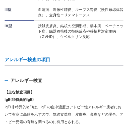
Ⅲ型
血清病、過敏性肺炎、ループス腎炎（慢性糸球体腎
炎）、全身性エリテマトーデス
Ⅳ型
接触皮膚炎、結核の空洞形成、橋本病、ベーチェッ
ト病、臓器移植後の拒絶反応や移植片対宿主病
（GVHD）、ツベルクリン反応
アレルギー検査の項目
アレルギー検査
【主な検査項目】
IgE(非特異的IgE)
IgE(非特異的IgE)は、IgE の血中濃度はアトピー性アレルギー患者にお
いて有意に高値を示すので、気管支喘息、皮膚炎、鼻炎などの場合、ア
トピー要素の有無を調べるのに有用とされる。