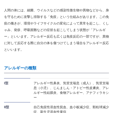
人間の体には、細菌、ウイルスなどの感染性微生物や異物などから、身
を守るために攻撃し排除する「免疫」という仕組みがあります。この免
疫の働きが、環境やライフサイクルの変化によって異常を起こし、くし
ゃみ、発疹、呼吸困難などの症状を起こしてしまう状態が「アレルギ
ー」といいます。アレルギー反応も広くは免疫反応の一部ですが、異物
に対して反応する際に自分の体を傷つけてしまう場合をアレルギー反応
といいます。
アレルギーの種類
Ⅰ型
アレルギー性鼻炎、気管支喘息（成人）、気管支喘
息（小児）、じんましん・アトピー性皮膚炎、アレ
ルギー性結膜炎、食物アレルギー、アナフィラキシ
ー
Ⅱ型
自己免疫性溶血性貧血、血小板減少症、顆粒球減少
症、新生児溶血性黄疸