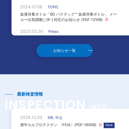
2024.07.08
TOPIC
血液培養ボトル「BD バクテック™ 血液培養ボトル」 メー
カー出荷調整に伴う対応のお知らせ (PDF:131KB)
2023.03.30
Press
当ホームページに「次世代シークエンス解析サービス」関
連情報を掲載いたしました
お知らせ一覧
2023.02.10
Press
2023年5月8日から本社を赤坂インターシティAIRへ移転し
ます (PDF:141KB)
最新検査情報
INSPECTION
INFO
2026.12.03
SRL 中止
便中カルプロテクチン 〔FEIA〕(PDF:190KB)