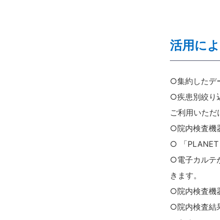
活用に
○集約したデ
○疾患別絞り
ご利用いただ
○院内検査機器
○ 「PLAN
○電子カルテ
きます。
○院内検査機
○院内検査結