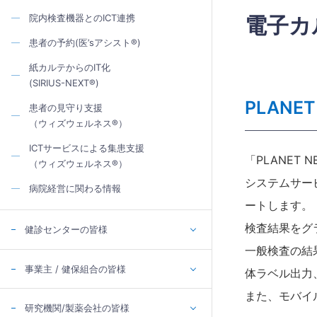
院内検査機器とのICT連携
電子カ
患者の予約(医’sアシスト®)
紙カルテからのIT化
(SIRIUS-NEXT®)
PLANET
患者の見守り支援
（ウィズウェルネス®）
ICTサービスによる集患支援
「PLANE
（ウィズウェルネス®）
システムサー
病院経営に関わる情報
ートします。
検査結果をグ
健診センターの皆様
一般検査の結
事業主 / 健保組合の皆様
体ラベル出力
また、モバイ
研究機関/製薬会社の皆様