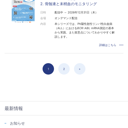
2. 骨髄液と末梢血のモニタリング
日時
配信中 ～ 2026年12月31日（木）
会場
オンデマンド配信
内容
本シリーズでは、Ph陽性急性リンパ性白血病
（ALL）における
BCR::ABL
mRNA測定の基本
から実践、また留意点についてわかりやすく解
説します。
詳細はこちら
1
2
»
最新情報
お知らせ