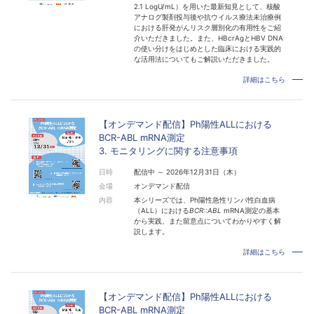
2.1 LogU/mL）を用いた最新知見として、核酸
アナログ製剤投与後や抗ウイルス療法未治療例
における肝発がんリスク層別化の有用性をご紹
介いただきました。また、HBcrAgとHBV DNA
の使い分けをはじめとした臨床における実践的
な活用法についてもご解説いただきました。
詳細はこちら
【オンデマンド配信】Ph陽性ALLにおける
BCR-ABL mRNA測定
3. モニタリングに関する注意事項
日時
配信中 ～ 2026年12月31日（木）
会場
オンデマンド配信
内容
本シリーズでは、Ph陽性急性リンパ性白血病
（ALL）における
BCR::ABL
mRNA測定の基本
から実践、また留意点についてわかりやすく解
説します。
詳細はこちら
【オンデマンド配信】Ph陽性ALLにおける
BCR-ABL mRNA測定