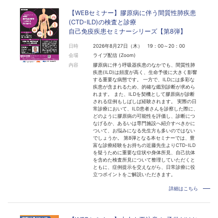
【WEBセミナー】膠原病に伴う間質性肺疾患
(CTD-ILD)の検査と診療
自己免疫疾患セミナーシリーズ【第8弾】
日時
2026年8月27日（木） 19：00～20：00
会場
ライブ配信 (Zoom)
内容
膠原病に伴う呼吸器疾患のなかでも、間質性肺
疾患(ILD)は頻度が高く、生命予後に大きく影響
する重要な病態です。 一方で、ILDには多彩な
疾患が含まれるため、的確な鑑別診断が求めら
れます。 また、ILDを契機として膠原病が診断
される症例もしばしば経験されます。 実際の日
常診療において、ILD患者さんを診察した際に、
どのように膠原病の可能性を評価し、診断につ
なげるか、あるいは専門施設へ紹介すべきかに
ついて、お悩みになる先生方も多いのではない
でしょうか。 第8弾となる本セミナーでは、豊
富な診療経験をお持ちの近藤先生よりCTD-ILD
を疑うために重要な症状や身体所見、自己抗体
を含めた検査所見について整理していただくと
ともに、症例提示を交えながら、日常診療に役
立つポイントをご解説いただきます。
詳細はこちら