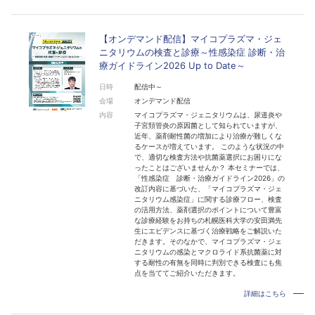
【オンデマンド配信】マイコプラズマ・ジェ
ニタリウムの検査と診療～性感染症 診断・治
療ガイドライン2026 Up to Date～
日時
配信中～
会場
オンデマンド配信
内容
マイコプラズマ・ジェニタリウムは、尿道炎や
子宮頚管炎の原因菌として知られていますが、
近年、薬剤耐性菌の増加により治療が難しくな
るケースが増えています。 このような状況の中
で、適切な検査方法や抗菌薬選択にお困りにな
ったことはございませんか？ 本セミナーでは、
「性感染症 診断・治療ガイドライン2026」の
改訂内容に基づいた、「マイコプラズマ・ジェ
ニタリウム感染症」に関する診療フロー、検査
の活用方法、薬剤選択のポイントについて豊富
な診療経験をお持ちの札幌医科大学の安田満先
生にエビデンスに基づく治療戦略をご解説いた
だきます。そのなかで、マイコプラズマ・ジェ
ニタリウムの感染とマクロライド系抗菌薬に対
する耐性の有無を同時に判別できる検査にも焦
点を当ててご紹介いただきます。
詳細はこちら