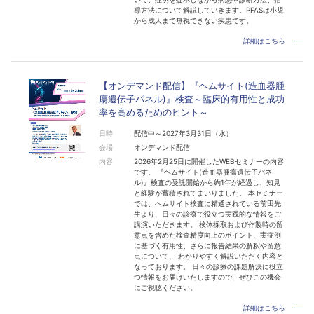
導方法について解説していきます。PFASは小児
から成人まで無視できない疾患です。
詳細はこちら
【オンデマンド配信】『ヘムサイト(造血器腫
瘍遺伝子パネル)』検査～臨床的有用性と成功
率を高めるためのヒント～
日時
配信中～2027年3月31日（水）
会場
オンデマンド配信
内容
2026年2月25日に開催したWEBセミナーの内容
です。 『ヘムサイト(造血器腫瘍遺伝子パネ
ル)』検査の受託開始から約1年が経過し、知見
と経験が蓄積されてまいりました。 本セミナー
では、ヘムサイト検査に精通されている前田先
生より、日々の診療で役立つ実践的な情報をご
講演いただきます。 検体採取および作製時の留
意点を含めた検査精度向上のポイント、実症例
に基づく有用性、さらに報告結果の解釈や留意
点について、 わかりやすく解説いただく内容と
なっております。 日々の診療の課題解決に役立
つ情報をお届けいたしますので、ぜひこの機会
にご視聴ください。
詳細はこちら