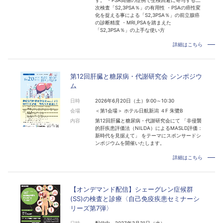
次検査「S2,3PSA％」の有用性 ・PSAの癌性変
化を捉える事による「S2,3PSA％」の前立腺癌
の診断精度 ・MRI,PSAを踏まえた
「S2,3PSA％」の上手な使い方
詳細はこちら
第12回肝臓と糖尿病・代謝研究会 シンポジウ
ム
日時
2026年6月20日（土）9:00～10:30
会場
＜第1会場＞ ホテル日航新潟 ４F 朱鷺B
内容
第12回肝臓と糖尿病・代謝研究会にて 「非侵襲
的肝疾患評価法（NILDA）によるMASLD評価：
新時代を見据えて」 をテーマにスポンサードシ
ンポジウムを開催いたします。
詳細はこちら
【オンデマンド配信】シェーグレン症候群
(SS)の検査と診療〈自己免疫疾患セミナーシ
リーズ第7弾〉
日時
配信中～2027年3月31日（水）