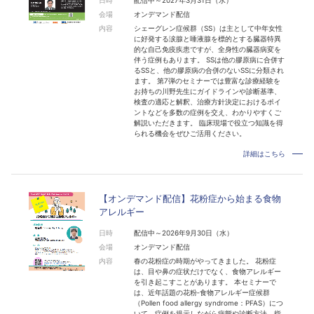
会場
オンデマンド配信
内容
シェーグレン症候群（SS）は主として中年女性
に好発する涙腺と唾液腺を標的とする臓器特異
的な自己免疫疾患ですが、全身性の臓器病変を
伴う症例もあります。 SSは他の膠原病に合併す
るSSと、他の膠原病の合併のないSSに分類され
ます。 第7弾のセミナーでは豊富な診療経験を
お持ちの川野先生にガイドラインや診断基準、
検査の適応と解釈、治療方針決定におけるポイ
ントなどを多数の症例を交え、わかりやすくご
解説いただきます。 臨床現場で役立つ知識を得
られる機会をぜひご活用ください。
詳細はこちら
【オンデマンド配信】花粉症から始まる食物
アレルギー
日時
配信中～2026年9月30日（水）
会場
オンデマンド配信
内容
春の花粉症の時期がやってきました。 花粉症
は、目や鼻の症状だけでなく、食物アレルギー
を引き起こすことがあります。 本セミナーで
は、近年話題の花粉‐食物アレルギー症候群
（Pollen food allergy syndrome：PFAS）につ
いて、症例を提示しながら病態や診断方法、指