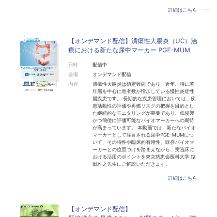
詳細はこちら
【オンデマンド配信】潰瘍性大腸炎（UC）治
療における新たな尿中マーカー PGE-MUM
日時
配信中
会場
オンデマンド配信
内容
潰瘍性大腸炎は指定難病であり、近年、特に若
年層を中心に患者数が増加している慢性炎症性
腸疾患です。 長期的な疾患管理においては、疾
患活動性の評価や再燃リスクの把握を目的とし
た継続的なモニタリングが重要であり、低侵襲
かつ簡便に評価可能なバイオマーカーへの期待
が高まっています。 本動画では、新たなバイオ
マーカーとして注目される尿中PGE-MUMにつ
いて、その特性や臨床的有用性、既存バイオマ
ーカーとの位置づけを踏まえながら、実臨床に
おける活用のポイントを東京慈恵会医科大学 猿
田雅之先生にご解説いただきます。
詳細はこちら
【オンデマンド配信】