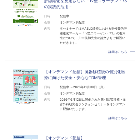
肝線維化を見逃さない －Ⅳ型コラーゲン・7S
の実践的活用－
日時
配信中
会場
オンデマンド配信
内容
本セミナーではMASLD診療における非侵襲的肝
線維化マーカー「Ⅳ型コラーゲン・7S」の有用
性について、川中美和先生の論文よりご解説い
ただきます。
詳細はこちら
【オンデマンド配信】臓器移植後の個別化医
療に向けた安全・安心なTDM管理
日時
配信中 ～2026年11月30日（月）
会場
オンデマンド配信
内容
2026年6月12日に開催された第41回腎移植・血
管外科研究会ランチョンセミナーをオンデマン
ド配信いたします。
詳細はこちら
【オンデマンド配信】