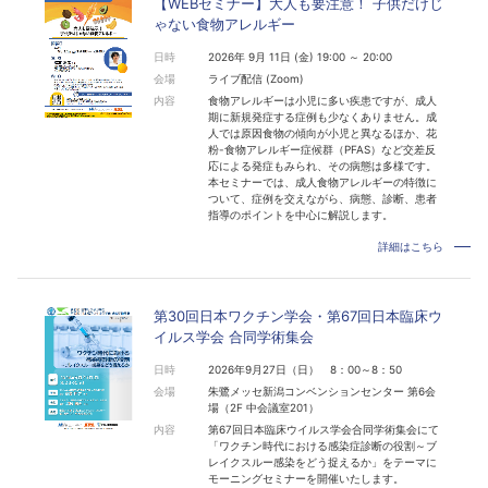
【WEBセミナー】大人も要注意！ 子供だけじ
ゃない食物アレルギー
日時
2026年 9月 11日 (金) 19:00 ～ 20:00
会場
ライブ配信 (Zoom)
内容
食物アレルギーは小児に多い疾患ですが、成人
期に新規発症する症例も少なくありません。成
人では原因食物の傾向が小児と異なるほか、花
粉-食物アレルギー症候群（PFAS）など交差反
応による発症もみられ、その病態は多様です。
本セミナーでは、成人食物アレルギーの特徴に
ついて、症例を交えながら、病態、診断、患者
指導のポイントを中心に解説します。
詳細はこちら
第30回日本ワクチン学会・第67回日本臨床ウ
イルス学会 合同学術集会
日時
2026年9月27日（日） 8：00～8：50
会場
朱鷺メッセ新潟コンベンションセンター 第6会
場（2F 中会議室201）
内容
第67回日本臨床ウイルス学会合同学術集会にて
「ワクチン時代における感染症診断の役割～ブ
レイクスルー感染をどう捉えるか」をテーマに
モーニングセミナーを開催いたします。