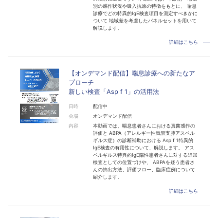
別の感作状況や吸入抗原の特徴をもとに、 喘息
診療でどの特異的IgE検査項目を測定すべきかに
ついて 地域差を考慮したパネルセットを用いて
解説します。
詳細はこちら
【オンデマンド配信】喘息診療への新たなア
プローチ
新しい検査「Asp f 1」の活用法
日時
配信中
会場
オンデマンド配信
内容
本動画では、喘息患者さんにおける真菌感作の
評価と ABPA（アレルギー性気管支肺アスペル
ギルス症）の診断補助における Asp f 1特異的
IgE検査の有用性について、解説します。 アス
ペルギルス特異的IgE陽性患者さんに対する追加
検査としての位置づけや、 ABPAを疑う患者さ
んの抽出方法、評価フロー、臨床症例について
紹介します。
詳細はこちら