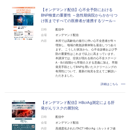
【オンデマンド配信】心不全予防における
BNP検査の重要性 ～急性期病院からかかりつ
け医まですべての医療者が連携するツール～
日時
配信中
会場
オンデマンド配信
内容
本邦では高齢化の進行に伴い心不全患者が年々
増加し、地域の救急診療体制も逼迫しつつあり
ます。 こうした状況から、心不全診療および予
防の重要性はこれまで以上に高まっています。
本講演では、症状が現れる前の心不全ステージ
A・Bの段階から早期介入する意義に加え、早期
発見手段としてBNPを用いたスクリーニングの
有用性について、最新の知見を交えてご解説い
ただきました。
詳細はこちら
【オンデマンド配信】HBcrAg測定による肝
発がんリスクの層別化
日時
配信中
会場
オンデマンド配信
内容
高感度化されたiTACT HBcrAg（カットオフ値