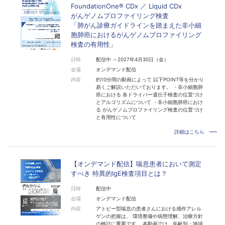
FoundationOne® CDx ／ Liquid CDx
がんゲノムプロファイリング検査
「肺がん診療ガイドラインを踏まえた非小細
胞肺癌におけるがんゲノムプロファイリング
検査の有用性」
日時
配信中 ～2027年4月30日（金）
会場
オンデマンド配信
内容
約10分間の動画によって 以下POINT等を分かり
易くご解説いただいております。 ・非小細胞肺
癌における 各ドライバー遺伝子検査の位置づけ
とアルゴリズムについて ・非小細胞肺癌におけ
る がんゲノムプロファイリング検査の位置づけ
と有用性について
詳細はこちら
【オンデマンド配信】喘息患者において測定
すべき 特異的IgE検査項目とは？
日時
配信中
会場
オンデマンド配信
内容
アトピー型喘息の患者さんにおける感作アレル
ゲンの把握は、 環境整備や病態理解、治療方針
の検討に重要です。 本動画では、年齢別・地域