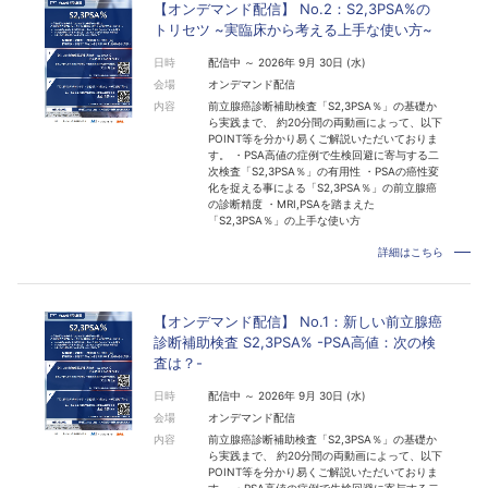
【オンデマンド配信】 No.2：S2,3PSA%の
トリセツ ~実臨床から考える上手な使い方~
日時
配信中 ～ 2026年 9月 30日 (水)
会場
オンデマンド配信
内容
前立腺癌診断補助検査「S2,3PSA％」の基礎か
ら実践まで、 約20分間の両動画によって、以下
POINT等を分かり易くご解説いただいておりま
す。 ・PSA高値の症例で生検回避に寄与する二
次検査「S2,3PSA％」の有用性 ・PSAの癌性変
化を捉える事による「S2,3PSA％」の前立腺癌
の診断精度 ・MRI,PSAを踏まえた
「S2,3PSA％」の上手な使い方
詳細はこちら
【オンデマンド配信】 No.1：新しい前立腺癌
診断補助検査 S2,3PSA% -PSA高値：次の検
査は？-
日時
配信中 ～ 2026年 9月 30日 (水)
会場
オンデマンド配信
内容
前立腺癌診断補助検査「S2,3PSA％」の基礎か
ら実践まで、 約20分間の両動画によって、以下
POINT等を分かり易くご解説いただいておりま
す。 ・PSA高値の症例で生検回避に寄与する二